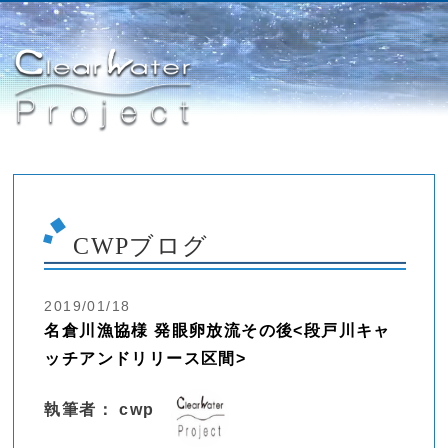
CWPブログ
2019/01/18
名倉川漁協様 発眼卵放流その後<段戸川キャ
ッチアンドリリース区間>
執筆者： cwp