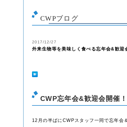
CWPブログ
2017/12/27
外来生物等を美味しく食べる忘年会&歓迎
CWP忘年会&歓迎会開催
12月の半ばにCWPスタッフ一同で忘年会