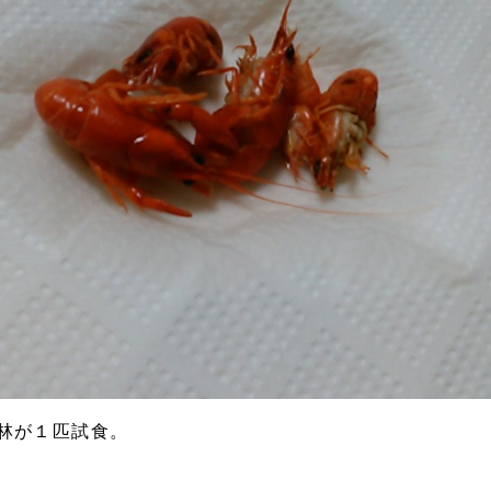
林が１匹試食。