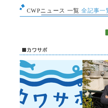
CWPニュース 一覧
全記事一
■カワサポ