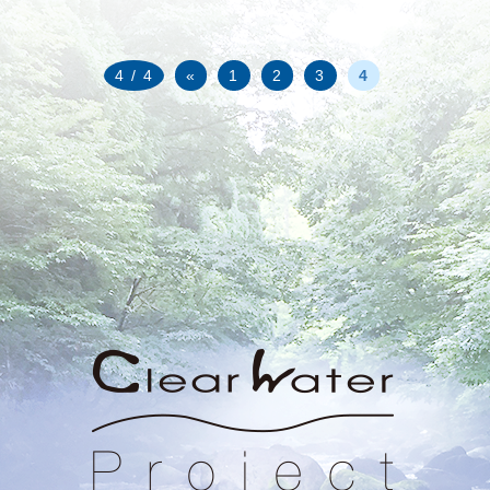
4 / 4
«
1
2
3
4