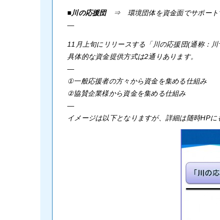
■川の応援団
⇒ 環境団体を資金面でサポート
—
11月上旬にリリースする「川の応援団(通称：
具体的な資金提供方式は2通りあります。
—
①一般応援者の方々から資金を集める仕組み
②協賛企業様から資金を集める仕組み
—
イメージは以下となりますが、詳細は随時HPに