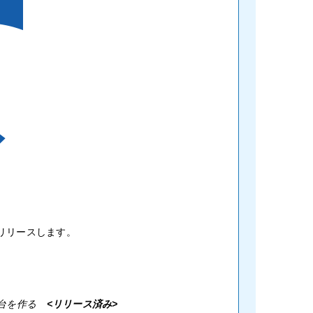
をリリースします。
土台を作る
<リリース済み>