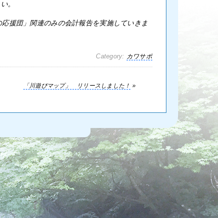
さい。
「川の応援団」関連のみの会計報告を実施していきま
Category:
カワサポ
「川遊びマップ」 リリースしました！
»