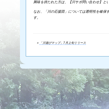
興味を持たれた方は、【川サポ問い合わせ】という件名で、[k
なお、「川の応援団」については透明性を確保するた
す。
«
「川遊びマップ」7月上旬リリース