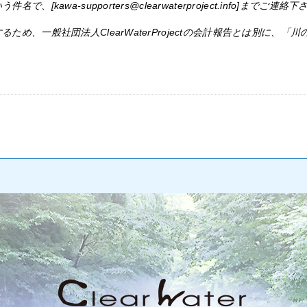
awa-supporters@clearwaterproject.info]までご連絡下
め、一般社団法人ClearWaterProjectの会計報告とは別に、