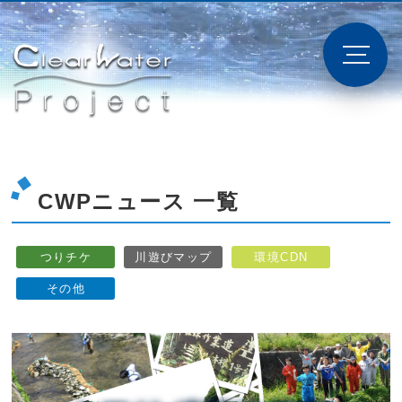
CWPニュース 一覧
つりチケ
川遊びマップ
環境CDN
その他