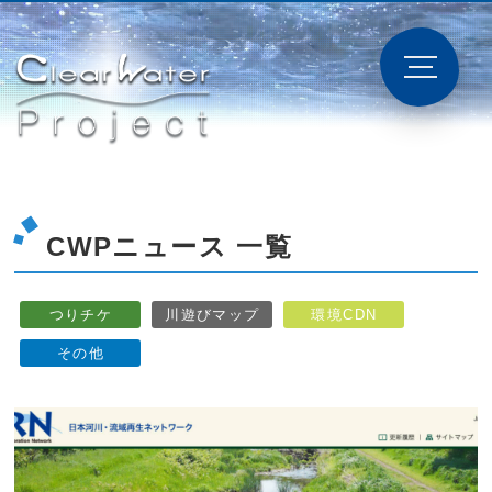
CWPニュース 一覧
つりチケ
川遊びマップ
環境CDN
その他