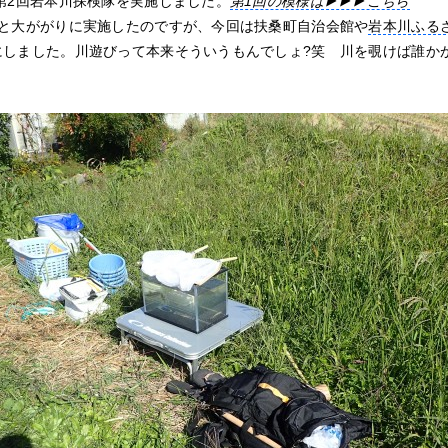
第2回岩本川探検隊を実施しました。
第1回の模様は▶︎▶︎▶︎こちら
りと大ががりに実施したのですが、今回は扶桑町自治会館や
岩本川ふるさ
にしました。川遊びって本来そういうもんでしょ?笑 川を覗けば誰か