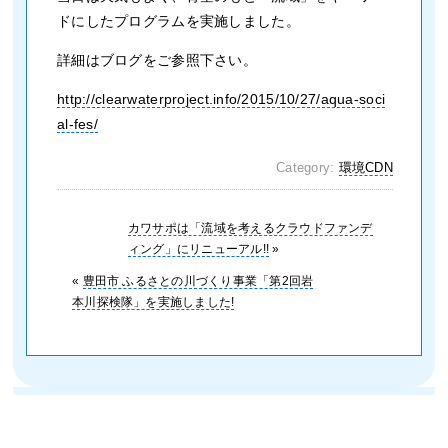
ドにしたプログラムを実施しました。
詳細はブログをご参照下さい。
http://clearwaterproject.info/2015/10/27/aqua-soci
al-fes/
Category:
環境CDN
カワサポは「流域を考えるクラウドファンデ
ィング」にリニューアル!!
»
«
豊田市 ふるさとの川づくり事業「第2回岩
本川探検隊」を実施しました!