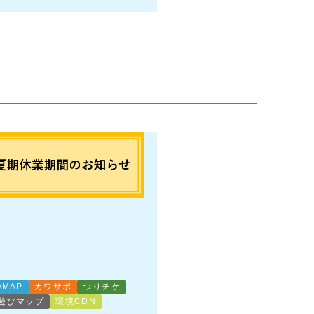
QMAP
カワサポ
つりチケ
遊びマップ
環境CDN