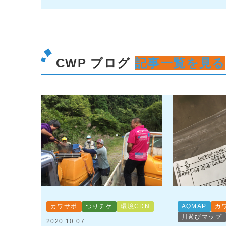
CWP ブログ
記事一覧を見る
カワサポ
つりチケ
環境CDN
AQMAP
カ
川遊びマップ
2020.10.07