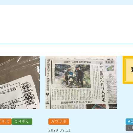
ワサポ
つりチケ
カワサポ
A
川
2020.09.11