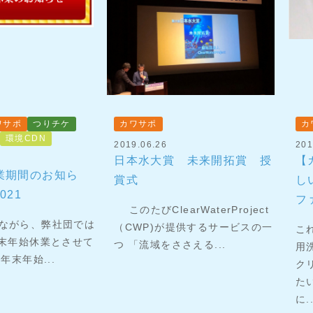
ワサポ
つりチケ
カワサポ
カ
環境CDN
2019.06.26
201
日本水大賞 未来開拓賞 授
【
業期間のお知ら
賞式
し
021
フ
このたびClearWaterProject
がら、弊社団では
（CWP)が提供するサービスの一
こ
末年始休業とさせて
つ 「流域をささえる...
用
年末年始...
ク
た
に..