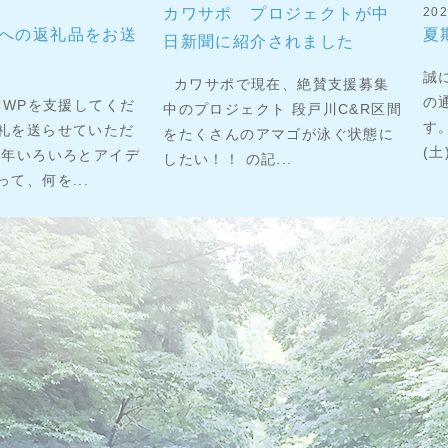
カワサポ プロジェクトが中
202
者への返礼品をお送
夏
日新聞に紹介されました
誠
カワサポで現在、絶賛支援募集
の
WPを支援してくだ
中のプロジェクト 段戸川C&R区間
す。
礼を送らせていただ
をたくさんのアマゴが泳ぐ状態に
(土
毎年いろいろとアイデ
したい！！ の記...
て、何を...