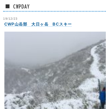
■ CWPDAY
19/12/23
CWP山岳部 大日ヶ岳 BCスキー