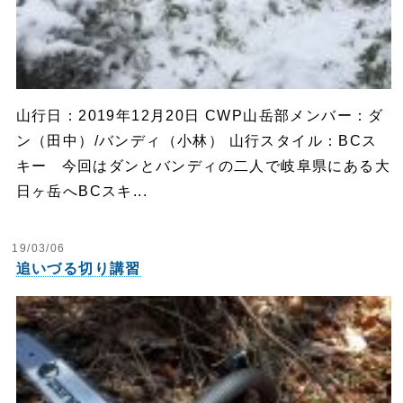
山行日：2019年12月20日 CWP山岳部メンバー：ダ
ン（田中）/バンディ（小林） 山行スタイル：BCス
キー 今回はダンとバンディの二人で岐阜県にある大
日ヶ岳へBCスキ...
19/03/06
追いづる切り講習