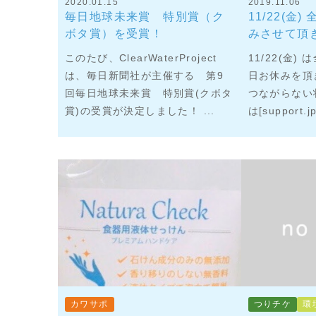
2020.01.15
2019.11.06
毎日地球未来賞 特別賞（ク
11/22(金
ボタ賞）を受賞！
みさせて頂
このたび、ClearWaterProject
11/22(金
は、毎日新聞社が主催する 第9
日お休みを頂
回毎日地球未来賞 特別賞(クボタ
つながらない
賞)の受賞が決定しました！ ...
は[support.j
カワサポ
つりチケ
環