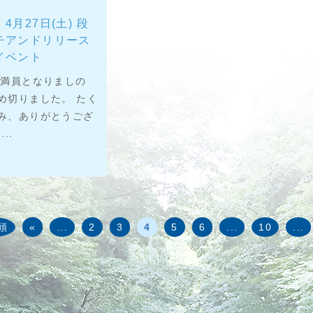
4月27日(土) 段
チアンドリリース
イベント
追記 満員となりましの
め切りました。 たく
み、ありがとうござ
..
先頭
«
...
2
3
4
5
6
...
10
...