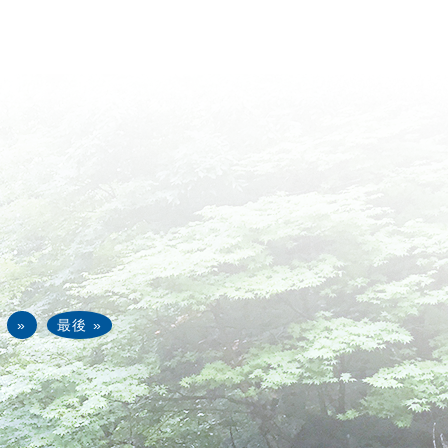
»
最後 »