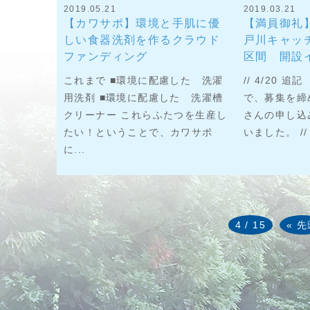
2019.05.21
2019.03.21
【カワサポ】環境と手肌に優
【満員御礼】
しい食器洗剤を作るクラウド
戸川キャッ
ファンディング
区間 開設
これまで ■環境に配慮した 洗濯
// 4/20 
用洗剤 ■環境に配慮した 洗濯槽
で、募集を締
クリーナー これらふたつを生産し
さんの申し込
たい！ということで、カワサポ
いました。 // .
に...
4 / 15
« 