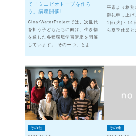
て「ミニビオトープを作ろ
平素より格別
う」講座開催!
御礼申し上げま
ClearWaterProjectでは、次世代
1日(火)～1
を担う子どもたちに向け、生き物
ら夏季休業とさ
を通した各種環境学習講座を開催
しています。 その一つ、とよ...
その他
その他