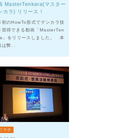
 MasterTenkara(マスター
ンカラ) リリース！
本初のHowTo形式でテンカラ技
習得できる動画「MasterTen
ara」をリリースしました。 本
は弊...
ワサポ