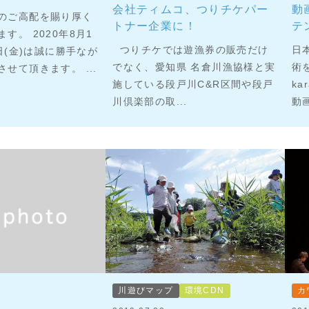
会社ティムコ、つりチケパー
動画
のご高配を賜り厚く
トナー企業に！
テ
す。 2020年8月1
つりチケでは遊漁券の販売だけ
日
4日(金)は誠に勝手なが
でなく、愛知県 名倉川漁協様と実
術を
せて頂きます。 ...
施している段戸川C&R区間や段戸
k
川倶楽部の取...
動画
川遊びマップ
環境CDN
カ