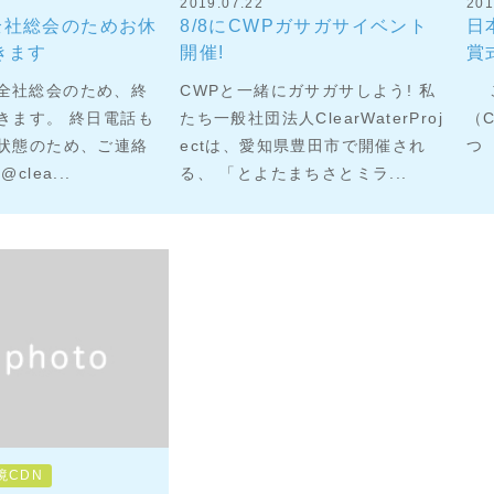
2019.07.22
201
) 全社総会のためお休
8/8にCWPガサガサイベント
日
きます
開催!
賞
) は全社総会のため、終
CWPと一緒にガサガサしよう! 私
この
きます。 終日電話も
たち一般社団法人ClearWaterProj
（
状態のため、ご連絡
ectは、愛知県豊田市で開催され
つ 
p@clea...
る、 「とよたまちさとミラ...
境CDN