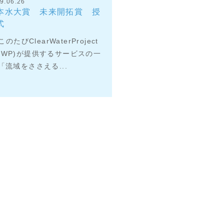
9.06.26
本水大賞 未来開拓賞 授
式
たびClearWaterProject
CWP)が提供するサービスの一
「流域をささえる...