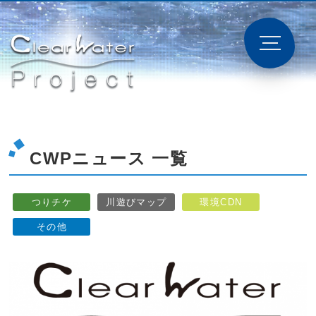
CWPニュース 一覧
つりチケ
川遊びマップ
環境CDN
その他