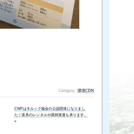
Category:
環境CDN
CWPはモルック協会の公認団体になりまし
た！道具のレンタルや講師派遣も承ります。
»