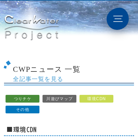
CWPニュース 一覧
全記事一覧を見る
つりチケ
川遊びマップ
環境CDN
その他
■環境CDN