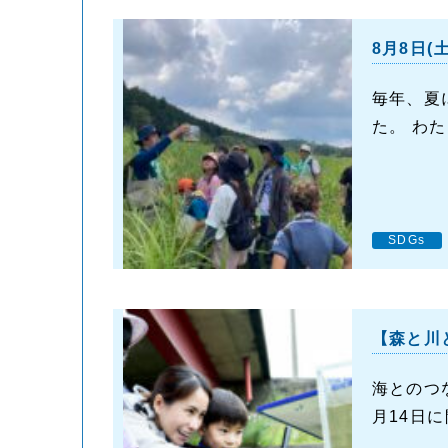
8月8日
毎年、夏
た。 わた
SDGs
【森と川
海とのつ
月14日