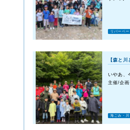
リバーベー
【森と川
いやあ、
主催/企
海ごみ・川