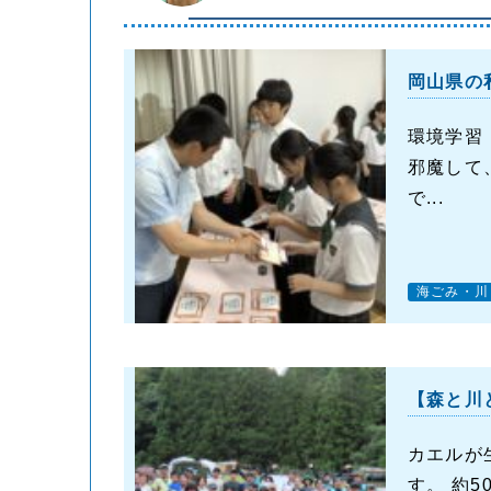
岡山県の
環境学習
邪魔して
で...
海ごみ・川
【森と川
カエルが
す。 約