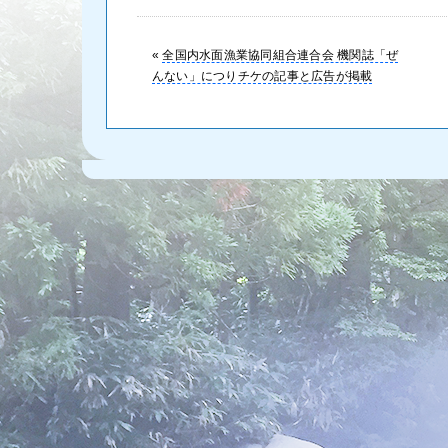
«
全国内水面漁業協同組合連合会 機関誌「ぜ
んない」につりチケの記事と広告が掲載