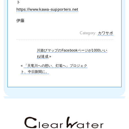
ト
https://www.kawa-supporters.net
伊藤
Category:
カワサポ
川遊びマップのFacebookページが1000いい
ね!達成
»
«
「天竜川への想い、灯篭へ」プロジェク
ト、中日新聞に。