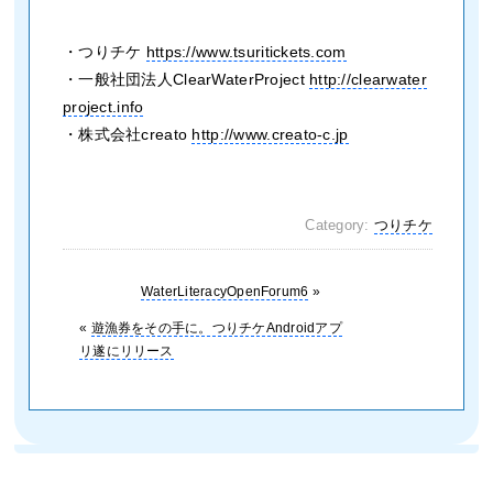
・つりチケ
https://www.tsuritickets.com
・一般社団法人ClearWaterProject
http://clearwater
project.info
・株式会社creato
http://www.creato-c.jp
Category:
つりチケ
WaterLiteracyOpenForum6
»
«
遊漁券をその手に。つりチケAndroidアプ
リ遂にリリース