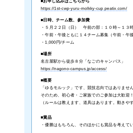
■お申し込みはこちらから
https://1st-cwp-yuru-molkky-cup.peatix.com/
■日時、チーム数、参加費
・５月２２日（日） 午前の部：１０時～１３
・午前・午後ともに１４チーム募集（午前・午
・1,000円/チーム
■場所
名古屋駅から徒歩８分「なごのキャンパス」
https://nagono-campus.jp/access/
■概要
「ゆるモルック」です、競技志向ではありませ
そのため、初心者・ご家族でのご参加は大歓迎
（ルールは教えます、道具はあります。動きや
■賞品
・優勝はもちろん、そのほかにも賞品を考えて