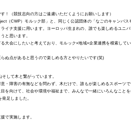
です！（競技志向の方はご遠慮いただくようにお願いします）
rProject（CWP）モルック部」と、同じく公認団体の「なごのキャン
クライナ支援に用います。ヨーロッパ生まれの、誰でも楽しめるユニバ
ようと思います。
る大会にしたいと考えており、モルック×地域×企業連携を模索して
らぬ点があると思うので楽しめる方とやりたいです(笑)
山そして木と繋がっています。
得意・障害の有無などを問わず、木だけで、誰もが楽しめるスポーツで
に目を向けて、社会や環境や福祉まで、みんなで一緒にいろんなことを
を発足しました。
支援で実施します。