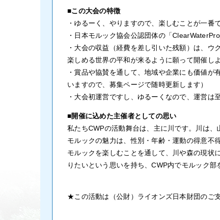
■この大会の特徴
・ゆるーく、やりますので、楽しむことが一番
・日本モルック協会公認団体の「ClearWate
・大会の収益（経費を差し引いた残額）は、ウ
楽しめる世界の平和が来るように願って開催し
・賞品や協賛を通して、地域や企業にも価値が有
いますので、募集ページで随時更新します）
・大会初運営ですし、ゆるーくなので、運営は至
■開催に込めた主催者としての思い
私たちCWPの活動舞台は、主に川です。川は、
モルックの魅力は、性別・年齢・運動の得意不
モルックを楽しむことを通して、川や森の現状
りたいという思いを持ち、CWP内でモルック部
★この活動は（公財）ライオンズ日本財団のご