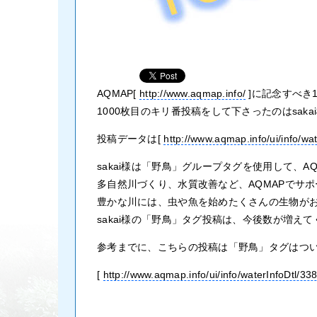
AQMAP[
http://www.aqmap.info/
]に記念すべき
1000枚目のキリ番投稿をして下さったのはsaka
投稿データは[
http://www.aqmap.info/ui/info/wa
sakai様は「野鳥」グループタグを使用して、A
多自然川づくり、水質改善など、AQMAPでサポ
豊かな川には、虫や魚を始めたくさんの生物が
sakai様の「野鳥」タグ投稿は、今後数が増
参考までに、こちらの投稿は「野鳥」タグはつ
[
http://www.aqmap.info/ui/info/waterInfoDtl/3