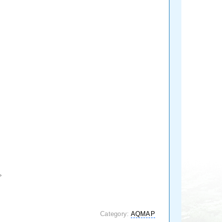
。
Category:
AQMAP