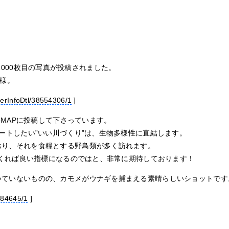
1000枚目の写真が投稿されました。
i様。
terInfoDtl/38554306/1
]
QMAPに投稿して下さっています。
ートしたい”いい川づくり”は、生物多様性に直結します。
おり、それを食糧とする野鳥類が多く訪れます。
えてくれば良い指標になるのではと、非常に期待しております！
いていないものの、カモメがウナギを捕まえる素晴らしいショットです
3884645/1
]