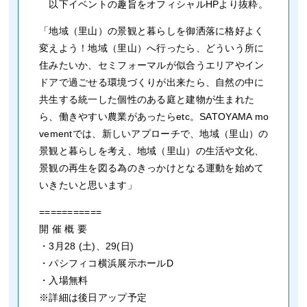
以下イベントの趣旨をオフィシャルHPより抜粋。
「地域（里山）の景観と暮らしを御洒落に格好よく
変えよう！地域（里山）へ行ったら、どういう所に
住みたいか、セミフォーマルが似合うエリアやイン
ドアで過ごせる環境づくりが出来たら、自然の中に
共生する統一した個性のある庭と建物が生まれた
ら、働きやすい農業があったらetc。SATOYAMA mo
vementでは、新しいアプローチで、地域（里山）の
景観と暮らしを考え、地域（里山）の生活や文化、
景観の再生を図る為のきっかけとなる運動を始めて
いきたいと思います」
===========
開 催 概 要
・3月28 (土)、29(日)
・パシフィコ横浜展示ホールD
・入場無料
※詳細は後日アップ予定