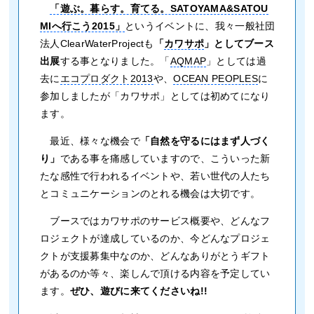
「遊ぶ。暮らす。育てる。SATOYAMA&SATOU
MIへ行こう2015」
というイベントに、我々一般社団
法人ClearWaterProjectも
「
カワサポ
」としてブース
出展
する事となりました。「
AQMAP
」としては過
去に
エコプロダクト2013
や、
OCEAN PEOPLES
に
参加しましたが「カワサポ」としては初めてになり
ます。
最近、様々な機会で
「自然を守るにはまず人づく
り」
である事を痛感していますので、こういった新
たな感性で行われるイベントや、若い世代の人たち
とコミュニケーションのとれる機会は大切です。
ブースではカワサポのサービス概要や、どんなフ
ロジェクトが達成しているのか、今どんなプロジェ
クトが支援募集中なのか、どんなありがとうギフト
があるのか等々、楽しんで頂ける内容を予定してい
ます。
ぜひ、遊びに来てくださいね!!