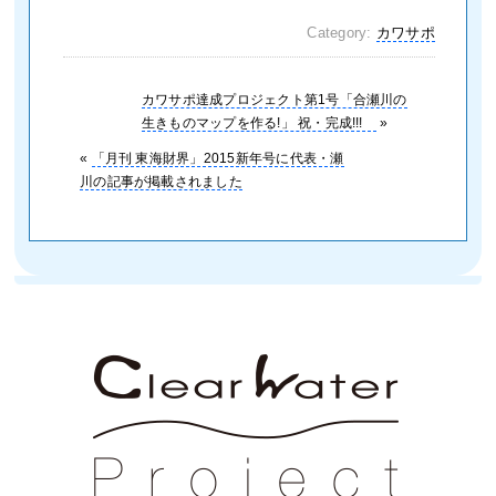
Category:
カワサポ
カワサポ達成プロジェクト第1号「合瀬川の
生きものマップを作る!」 祝・完成!!!
»
«
「月刊 東海財界」2015新年号に代表・瀬
川の記事が掲載されました