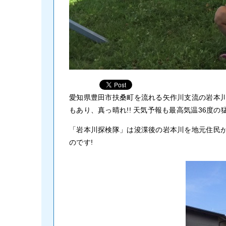
愛知県豊田市扶桑町を流れる矢作川支流の岩本川
もあり、真っ晴れ!! 天気予報も最高気温36度
「岩本川探検隊」は浚渫後の岩本川を地元住民
のです!