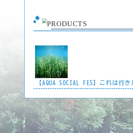
【AQUA SOCIAL FES】こ