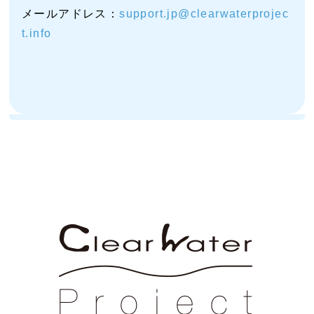
メールアドレス：
support.jp@clearwaterprojec
t.info