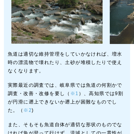
魚道は適切な維持管理をしていかなければ、増水
時の漂流物で壊れたり、土砂が堆積したりで使え
なくなります。
実際最近の調査では、岐阜県では魚道の何割かで
調査・改善・改修を要し（
※1
）、高知県では9割
が円滑に遡上できないか遡上が困難なものでし
た。（
※2
)
また、そもそも魚道自体が適切な形状のものでな
ければ魚が登って行けず、流域としての一貫性が