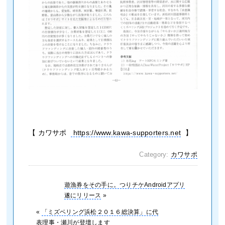
【 カワサポ
https://www.kawa-supporters.net
】
Category:
カワサポ
遊漁券をその手に。つりチケAndroidアプリ
遂にリリース
»
«
「ミズベリング浜松２０１６総決算」に代
表理事・瀬川が登壇します