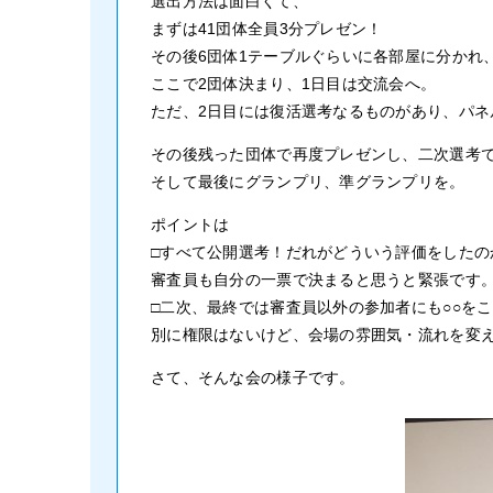
選出方法は面白くて、
まずは41団体全員3分プレゼン！
その後6団体1テーブルぐらいに各部屋に分かれ
ここで2団体決まり、1日目は交流会へ。
ただ、2日目には復活選考なるものがあり、パ
その後残った団体で再度プレゼンし、二次選考
そして最後にグランプリ、準グランプリを。
ポイントは
□すべて公開選考！だれがどういう評価をしたの
審査員も自分の一票で決まると思うと緊張です
□二次、最終では審査員以外の参加者にも○○を
別に権限はないけど、会場の雰囲気・流れを変
さて、そんな会の様子です。