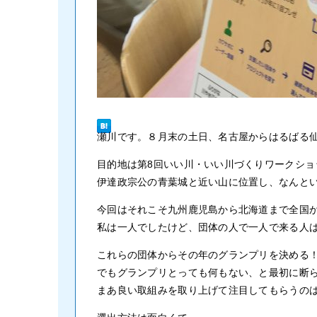
瀬川です。８月末の土日、名古屋からはるばる
目的地は第8回いい川・いい川づくりワークショ
伊達政宗公の青葉城と近い山に位置し、なんと
今回はそれこそ九州鹿児島から北海道まで全国か
私は一人でしたけど、団体の人で一人で来る人
これらの団体からその年のグランプリを決める
でもグランプリとっても何もない、と最初に断
まあ良い取組みを取り上げて注目してもらうの