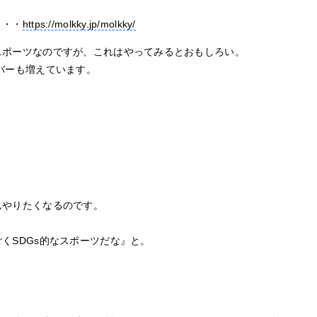
・・・
https://molkky.jp/molkky/
スポーツなのですが、これはやってみるとおもしろい。
バーも増えています。
んやりたくなるのです。
くSDGs的なスポーツだな』と。