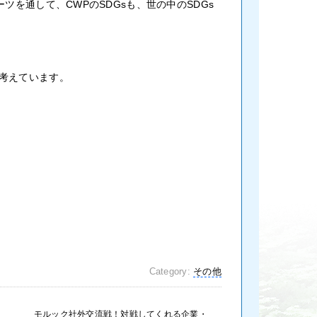
を通して、CWPのSDGsも、世の中のSDGs
考えています。
Category:
その他
モルック社外交流戦！対戦してくれる企業・