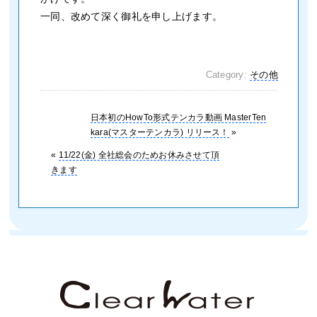
一同、改めて深く御礼を申し上げます。
Category:
その他
日本初のHowTo形式テンカラ動画 MasterTen
kara(マスターテンカラ) リリース！
»
«
11/22(金) 全社総会のためお休みさせて頂
きます