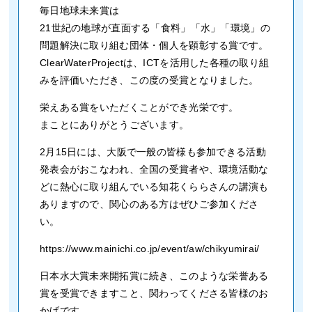
毎日地球未来賞は
21世紀の地球が直面する「食料」「水」「環境」の
問題解決に取り組む団体・個人を顕彰する賞です。
ClearWaterProjectは、ICTを活用した各種の取り組
みを評価いただき、この度の受賞となりました。
栄えある賞をいただくことができ光栄です。
まことにありがとうございます。
2月15日には、大阪で一般の皆様も参加できる活動
発表会がおこなわれ、全国の受賞者や、環境活動な
どに熱心に取り組んでいる知花くららさんの講演も
ありますので、関心のある方はぜひご参加くださ
い。
https://www.mainichi.co.jp/event/aw/chikyumirai/
日本水大賞未来開拓賞に続き、このような栄誉ある
賞を受賞できますこと、関わってくださる皆様のお
かげです。