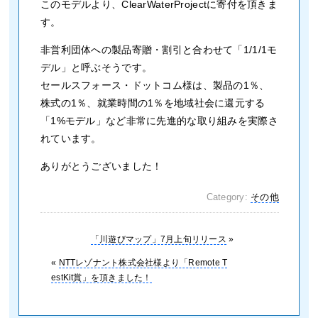
このモデルより、ClearWaterProjectに寄付を頂きま
す。
非営利団体への製品寄贈・割引と合わせて「1/1/1モ
デル」と呼ぶそうです。
セールスフォース・ドットコム様は、製品の1％、
株式の1％、就業時間の1％を地域社会に還元する
「1%モデル」など非常に先進的な取り組みを実際さ
れています。
ありがとうございました！
Category:
その他
「川遊びマップ」7月上旬リリース
»
«
NTTレゾナント株式会社様より「Remote T
estKit賞」を頂きました！