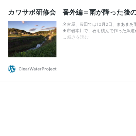
カワサポ研修会 番外編＝雨が降った後
名古屋、豊田では10月2日、まあまあ
田市岩本川で、石を積んで作った魚道
カ
…
続きを読む
ワ
サ
ポ
研
修
ClearWaterProject
会
番
外
編
＝
雨
が
降
っ
た